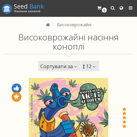
Seed
Bank
0
Насіння коноплі
Високоврожайні
Високоврожайні насіння
коноплі
Сортувати за
12