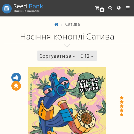
Seed
Bank
0
Насіння коноплі
Сатива
Насіння коноплі Сатива
Сортувати за
12