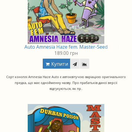
Auto Amnesia Haze fem. Master-Seed
189.00 грн
Купити
Сорт коноплі Amnesia Haze Auto є автоквітучою варіацією оригінального
предка, що має однойменну назву. Про прабатьків даної версії
відгукуються, як пр..