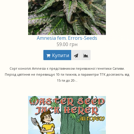
Amnesia fem. Errors-Seeds
59.00 грн
Купити
Сорт коноплі Amnesia є представником переважної генетики Сативи.
Період цвітіння не перевищує 10-ти тижнів, а параметри ТГК досягають від
15-ти до 20-..