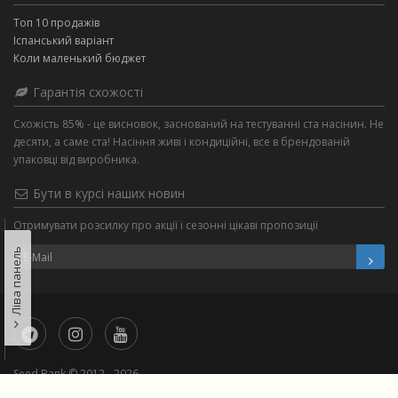
Топ 10 продажів
Іспанський варіант
Коли маленький бюджет
Гарантія схожості
Схожість 85% - це висновок, заснований на тестуванні ста насінин. Не
десяти, а саме ста! Насіння живі і кондиційні, все в брендованій
упаковці від виробника.
Бути в курсі наших новин
Отримувати розсилку про акції і сезонні цікаві пропозиції
Ліва панель
Seed Bank © 2012 - 2026