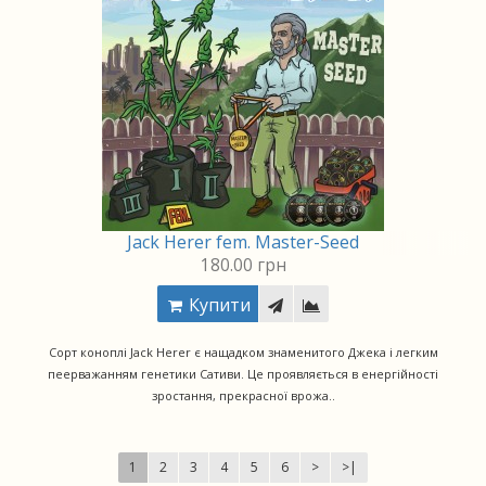
Jack Herer fem. Master-Seed
180.00 грн
Купити
Сорт коноплі Jack Herer є нащадком знаменитого Джека і легким
пеерважанням генетики Сативи. Це проявляється в енергійності
зростання, прекрасної врожа..
1
2
3
4
5
6
>
>|